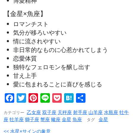
博愛精神
【金星×魚座】
ロマンチスト
気分が移ろいやすい
情に流されやすい
非日常的なものに心惹かれてしまう
恋愛体質
独特なフェロモンを醸し出す
甘え上手
愛に包まれることに喜びを感じる
Facebook
Twitter
Pinterest
Line
Pocket
Hatena
共
有
乙女座
双子座
天秤座
射手座
山羊座
水瓶座
牡牛
カテゴリー
座
牡羊座
獅子座
蟹座
蠍座
金星
魚座
金星
タグ
投
<< 水星×サインの象意