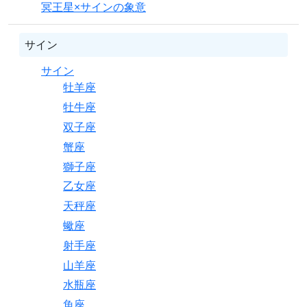
冥王星×サインの象意
サイン
サイン
牡羊座
牡牛座
双子座
蟹座
獅子座
乙女座
天秤座
蠍座
射手座
山羊座
水瓶座
魚座