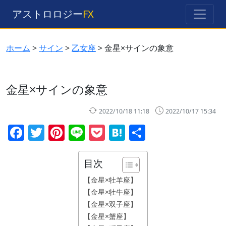
アストロロジー
FX
ホーム
>
サイン
>
乙女座
>
金星×サインの象意
金星×サインの象意
2022/10/18 11:18
2022/10/17 15:34
Facebook
Twitter
Pinterest
Line
Pocket
Hatena
共
有
目次
【金星×牡羊座】
【金星×牡牛座】
【金星×双子座】
【金星×蟹座】