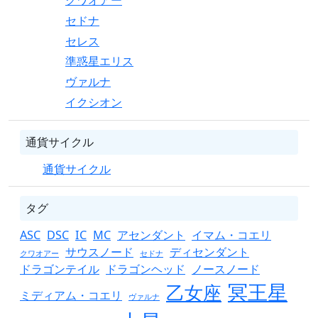
クワオアー
セドナ
セレス
準惑星エリス
ヴァルナ
イクシオン
通貨サイクル
通貨サイクル
タグ
ASC
DSC
IC
MC
アセンダント
イマム・コエリ
サウスノード
ディセンダント
クワオアー
セドナ
ドラゴンテイル
ドラゴンヘッド
ノースノード
冥王星
乙女座
ミディアム・コエリ
ヴァルナ