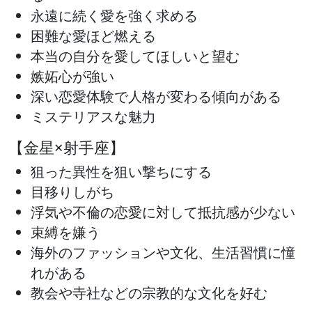
永遠に続く愛を強く求める
困難な愛ほど燃える
本当の自分を愛してほしいと望む
嫉妬心が強い
深い恋愛体験で人格が変わる傾向がある
ミステリアスな魅力
【金星×射手座】
狙った異性を狙い撃ちにする
目移りしがち
浮気や不倫の恋愛に対して抵抗感が少ない
束縛を嫌う
海外のファッションや文化、生活習慣に憧
れがある
教会や寺社などの宗教的な文化を好む