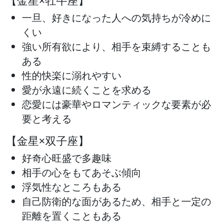
【金星×牡牛座】
一旦、好きになった人への気持ちが冷めに
くい
強い所有欲により、相手を束縛することも
ある
性的快楽に溺れやすい
愛が永遠に続くことを求める
恋愛には豪華やロマンティックな要素が必
要と考える
【金星×双子座】
好奇心旺盛で多趣味
相手の心をもてあそぶ傾向
浮気性なところもある
自己防衛的な面があるため、相手と一定の
距離を置くこともある