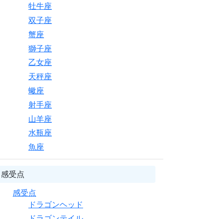
牡牛座
双子座
蟹座
獅子座
乙女座
天秤座
蠍座
射手座
山羊座
水瓶座
魚座
感受点
感受点
ドラゴンヘッド
ドラゴンテイル