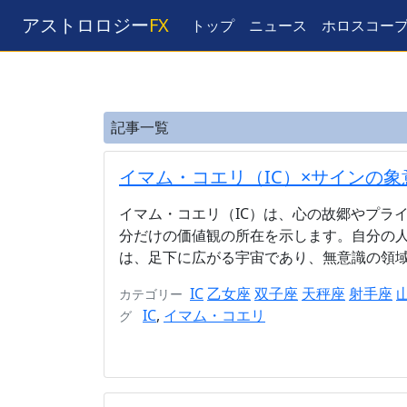
アストロロジー
FX
トップ
ニュース
ホロスコー
記事一覧
イマム・コエリ（IC）×サインの象
イマム・コエリ（IC）は、心の故郷やプラ
分だけの価値観の所在を示します。自分の
は、足下に広がる宇宙であり、無意識の領域、
IC
乙女座
双子座
天秤座
射手座
カテゴリー
IC
,
イマム・コエリ
グ