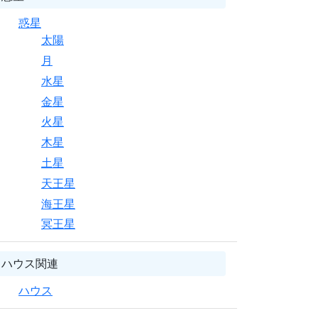
惑星
太陽
月
水星
金星
火星
木星
土星
天王星
海王星
冥王星
ハウス関連
ハウス