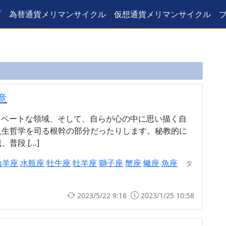
プ
為替通貨メリマンサイクル
仮想通貨メリマンサイクル
意
イベートな領域、そして、自らが心の中に思い描く自
人生哲学を司る根幹の部分だったりします。秘教的に
普段 […]
山羊座
水瓶座
牡牛座
牡羊座
獅子座
蟹座
蠍座
魚座
タ
2023/5/22 9:18
2023/1/25 10:58