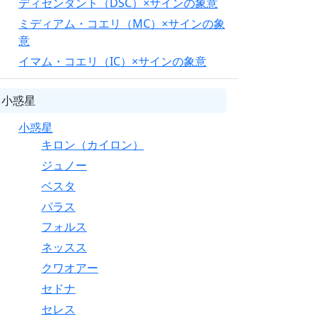
ディセンダント（DSC）×サインの象意
ミディアム・コエリ（MC）×サインの象
意
イマム・コエリ（IC）×サインの象意
小惑星
小惑星
キロン（カイロン）
ジュノー
ベスタ
パラス
フォルス
ネッスス
クワオアー
セドナ
セレス