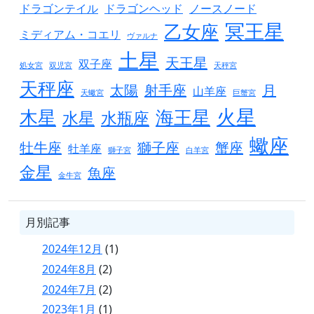
ドラゴンテイル
ドラゴンヘッド
ノースノード
冥王星
乙女座
ミディアム・コエリ
ヴァルナ
土星
天王星
双子座
処女宮
双児宮
天秤宮
天秤座
太陽
射手座
月
山羊座
天蠍宮
巨蟹宮
火星
木星
海王星
水星
水瓶座
蠍座
牡牛座
獅子座
蟹座
牡羊座
獅子宮
白羊宮
金星
魚座
金牛宮
月別記事
2024年12月
(1)
2024年8月
(2)
2024年7月
(2)
2023年1月
(1)