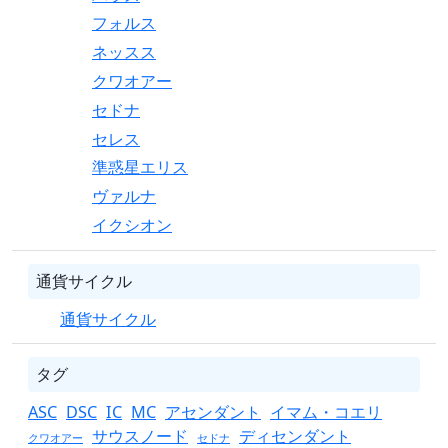
フォルス
ネッスス
クワオアー
セドナ
セレス
準惑星エリス
ヴァルナ
イクシオン
通貨サイクル
通貨サイクル
タグ
ASC
DSC
IC
MC
アセンダント
イマム・コエリ
サウスノード
ディセンダント
クワオアー
セドナ