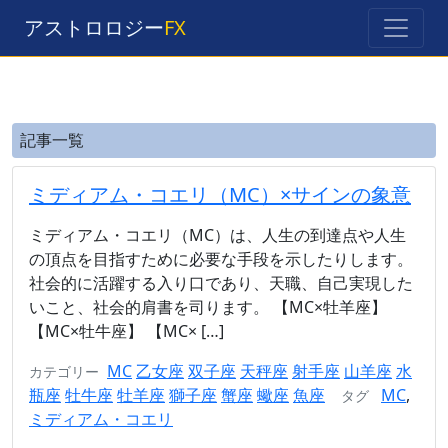
アストロロジー
FX
記事一覧
ミディアム・コエリ（MC）×サインの象意
ミディアム・コエリ（MC）は、人生の到達点や人生
の頂点を目指すために必要な手段を示したりします。
社会的に活躍する入り口であり、天職、自己実現した
いこと、社会的肩書を司ります。 【MC×牡羊座】
【MC×牡牛座】 【MC× […]
MC
乙女座
双子座
天秤座
射手座
山羊座
水
カテゴリー
瓶座
牡牛座
牡羊座
獅子座
蟹座
蠍座
魚座
MC
,
タグ
ミディアム・コエリ