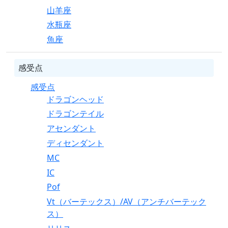
山羊座
水瓶座
魚座
感受点
感受点
ドラゴンヘッド
ドラゴンテイル
アセンダント
ディセンダント
MC
IC
Pof
Vt（バーテックス）/AV（アンチバーテック
ス）