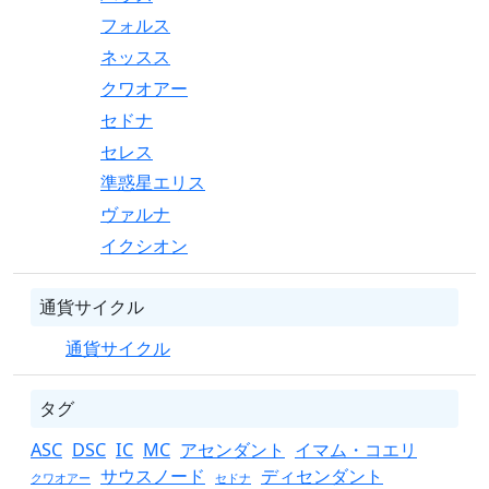
フォルス
ネッスス
クワオアー
セドナ
セレス
準惑星エリス
ヴァルナ
イクシオン
通貨サイクル
通貨サイクル
タグ
ASC
DSC
IC
MC
アセンダント
イマム・コエリ
サウスノード
ディセンダント
クワオアー
セドナ