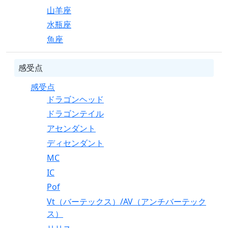
山羊座
水瓶座
魚座
感受点
感受点
ドラゴンヘッド
ドラゴンテイル
アセンダント
ディセンダント
MC
IC
Pof
Vt（バーテックス）/AV（アンチバーテック
ス）