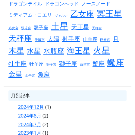
ドラゴンテイル
ドラゴンヘッド
ノースノード
冥王星
乙女座
ミディアム・コエリ
ヴァルナ
土星
天王星
双子座
処女宮
双児宮
天秤宮
天秤座
太陽
射手座
月
山羊座
天蠍宮
巨蟹宮
火星
木星
海王星
水星
水瓶座
蠍座
牡牛座
獅子座
蟹座
牡羊座
獅子宮
白羊宮
金星
魚座
金牛宮
月別記事
2024年12月
(1)
2024年8月
(2)
2024年7月
(2)
2023年1月
(1)