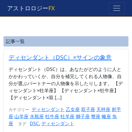
アストロロジー
FX
記事一覧
ディセンダント（DSC）×サインの象意
ディセンダント（DSC）は、あなたがどのように人と
かかわっていくか、自分を補完してくれる人物像、自
分が選ぶパートナーの人物像を示したりします。 【デ
ィセンダント×牡羊座】 【ディセンダント×牡牛座】
【ディセンダント×双 […]
ディセンダント
乙女座
双子座
天秤座
射手
カテゴリー
座
山羊座
水瓶座
牡牛座
牡羊座
獅子座
蟹座
蠍座
魚
座
DSC
,
ディセンダント
タグ