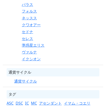
パラス
フォルス
ネッスス
クワオアー
セドナ
セレス
準惑星エリス
ヴァルナ
イクシオン
通貨サイクル
通貨サイクル
タグ
ASC
DSC
IC
MC
アセンダント
イマム・コエリ