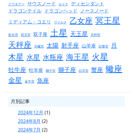
サウスノード
ディセンダント
クワオアー
セドナ
ドラゴンテイル
ドラゴンヘッド
ノースノード
冥王星
乙女座
ミディアム・コエリ
ヴァルナ
土星
天王星
双子座
処女宮
双児宮
天秤宮
天秤座
太陽
射手座
月
山羊座
天蠍宮
巨蟹宮
火星
木星
海王星
水星
水瓶座
蠍座
牡牛座
獅子座
蟹座
牡羊座
獅子宮
白羊宮
金星
魚座
金牛宮
月別記事
2024年12月
(1)
2024年8月
(2)
2024年7月
(2)