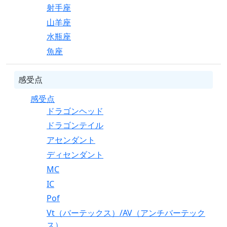
射手座
山羊座
水瓶座
魚座
感受点
感受点
ドラゴンヘッド
ドラゴンテイル
アセンダント
ディセンダント
MC
IC
Pof
Vt（バーテックス）/AV（アンチバーテック
ス）