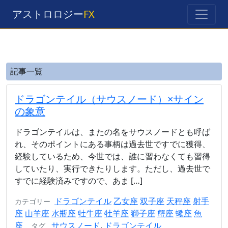
アストロロジー
FX
記事一覧
ドラゴンテイル（サウスノード）×サイン
の象意
ドラゴンテイルは、またの名をサウスノードとも呼ば
れ、そのポイントにある事柄は過去世ですでに獲得、
経験しているため、今世では、誰に習わなくても習得
していたり、実行できたりします。ただし、過去世で
すでに経験済みですので、あま […]
ドラゴンテイル
乙女座
双子座
天秤座
射手
カテゴリー
座
山羊座
水瓶座
牡牛座
牡羊座
獅子座
蟹座
蠍座
魚
座
サウスノード
,
ドラゴンテイル
タグ